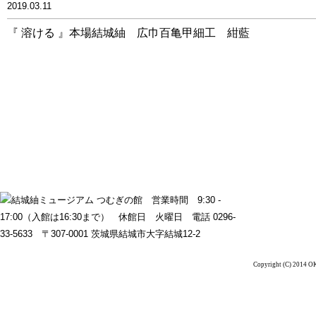
2019.03.11
『 溶ける 』本場結城紬 広巾百亀甲細工 紺藍
Copyright (C) 2014 OK