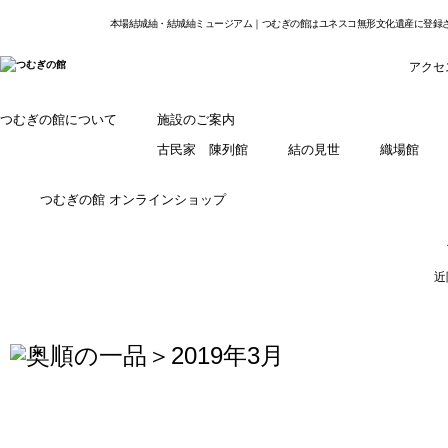
本場結城紬・結城紬ミュージアム｜つむぎの館はユネスコ無形文化遺産に登録
アクセ
つむぎの館について
施設のご案内
古民家 陳列館
結の見世
織場館
つむぎの館 オンラインショップ
近
＞2019年3月