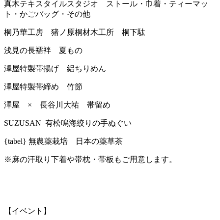
真木テキスタイルスタジオ ストール・巾着・ティーマッ
ト・かごバッグ・その他
桐乃華工房 猪ノ原桐材木工所 桐下駄
浅見の長襦袢 夏もの
澤屋特製帯揚げ 絽ちりめん
澤屋特製帯締め 竹節
澤屋 × 長谷川大祐 帯留め
SUZUSAN 有松鳴海絞りの手ぬぐい
{tabel} 無農薬栽培 日本の薬草茶
※麻の汗取り下着や帯枕・帯板もご用意します。
【イベント】