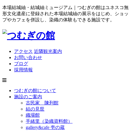
本場結城紬・結城紬ミュージアム｜つむぎの館はユネスコ無
形文化遺産に登録された本場結城紬の展示をはじめ、ショッ
プやカフェを併設し、染織の体験もできる施設です。
アクセス
近隣観光案内
お問い合わせ
ブログ
採用情報
つむぎの館について
施設のご案内
古民家 陳列館
結の見世
織場館
手緒里（染織資料館）
gallery&cafe 壱の蔵