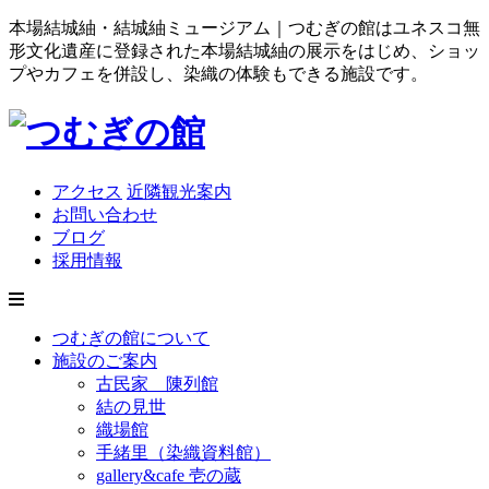
本場結城紬・結城紬ミュージアム｜つむぎの館はユネスコ無
形文化遺産に登録された本場結城紬の展示をはじめ、ショッ
プやカフェを併設し、染織の体験もできる施設です。
アクセス
近隣観光案内
お問い合わせ
ブログ
採用情報
つむぎの館について
施設のご案内
古民家 陳列館
結の見世
織場館
手緒里（染織資料館）
gallery&cafe 壱の蔵