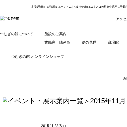
本場結城紬・結城紬ミュージアム｜つむぎの館はユネスコ無形文化遺産に登録
アクセ
つむぎの館について
施設のご案内
古民家 陳列館
結の見世
織場館
つむぎの館 オンラインショップ
近
＞2015年11月
2015.11.28(Sat)