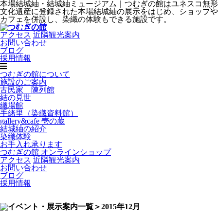
本場結城紬・結城紬ミュージアム｜つむぎの館はユネスコ無形
文化遺産に登録された本場結城紬の展示をはじめ、ショップや
カフェを併設し、染織の体験もできる施設です。
アクセス
近隣観光案内
お問い合わせ
ブログ
採用情報
つむぎの館について
施設のご案内
古民家 陳列館
結の見世
織場館
手緒里（染織資料館）
gallery&cafe 壱の蔵
結城紬の紹介
染織体験
お手入れ承ります
つむぎの館 オンラインショップ
アクセス
近隣観光案内
お問い合わせ
ブログ
採用情報
＞2015年12月