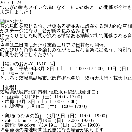
2017.01.23
つむぎの館もメイン会場になる「結いのおと」の開催が今年も
決定しました！
春の息吹を感じる頃、歴史ある街並みに点在する魅力的な空間
がステージになり、音が街を包み込みます。
ゆっくりとした時間が流れる情緒ある結城の街で開催される音
楽祭。
今年は二日間にわたり東西エリアで日替わり開催。
のんびりと街歩きを楽しみながら上質な音楽に出会う、特別な
時間をお過ごしください。
【結いのおと-YUINOTE-】
と き：平成29年3月18日（土） 11：00～17：00、19日（日）
11：00～19：00
ところ：茨城県結城市北部市街地各所 ※雨天決行・荒天中止
【会場】
茨城県結城市北部市街地(JR水戸線結城駅北口）
・弘経寺（3月18日（土）11:00～17:00）
・武勇（3月18日（土）11:00～17:00）
・結城酒造（3月18日（土）11:00～17:00）
・奥順(つむぎの館）（3月19日（日）11:00～19:00）
・cafe la famille（3月19日（日）13:00～19:00）
・御料理屋kokyu.（3月19日（日）13:00～19:00）
※各会場の開催時間は変更になる場合があります.