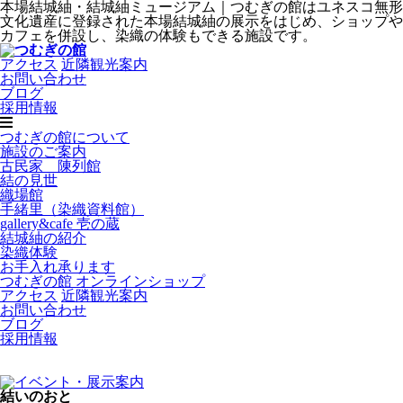
本場結城紬・結城紬ミュージアム｜つむぎの館はユネスコ無形
文化遺産に登録された本場結城紬の展示をはじめ、ショップや
カフェを併設し、染織の体験もできる施設です。
アクセス
近隣観光案内
お問い合わせ
ブログ
採用情報
つむぎの館について
施設のご案内
古民家 陳列館
結の見世
織場館
手緒里（染織資料館）
gallery&cafe 壱の蔵
結城紬の紹介
染織体験
お手入れ承ります
つむぎの館 オンラインショップ
アクセス
近隣観光案内
お問い合わせ
ブログ
採用情報
結いのおと