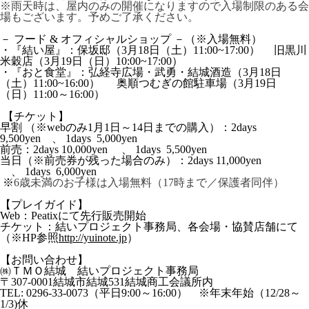
※雨天時は、屋内のみの開催になりますので入場制限のある会
場もございます。予めご了承ください。
－ フード & オフィシャルショップ －（※入場無料）
・『結い屋』：保坂邸（3月18日（土）11:00~17:00） 旧黒川
米穀店（3月19日（日）10:00~17:00）
・『おと食堂』：弘経寺広場・武勇・結城酒造（3月18日
（土）11:00~16:00） 奥順つむぎの館駐車場（3月19日
（日）11:00～16:00）
【チケット】
早割 （※webのみ1月1日～14日までの購入）：2days
9,500yen 、 1days 5,000yen
前売：2days 10,000yen 、 1days 5,500yen
当日（※前売券が残った場合のみ）：2days 11,000yen
、 1days 6,000yen
※
6歳未満のお子様は入場無料（17時まで／保護者同伴）
【プレイガイド】
Web：Peatixにて先行販売開始
チケット：結いプロジェクト事務局、各会場・協賛店舗にて
（※HP参照
http://yuinote.jp
）
【お問い合わせ】
㈱ＴＭＯ結城 結いプロジェクト事務局
〒307-0001結城市結城531結城商工会議所内
TEL: 0296-33-0073（平日9:00～16:00） ※年末年始（12/28～
1/3)休