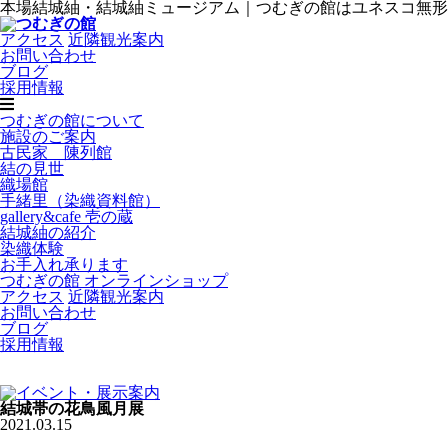
本場結城紬・結城紬ミュージアム｜つむぎの館はユネスコ無形
アクセス
近隣観光案内
お問い合わせ
ブログ
採用情報
つむぎの館について
施設のご案内
古民家 陳列館
結の見世
織場館
手緒里（染織資料館）
gallery&cafe 壱の蔵
結城紬の紹介
染織体験
お手入れ承ります
つむぎの館 オンラインショップ
アクセス
近隣観光案内
お問い合わせ
ブログ
採用情報
結城帯の花鳥風月展
2021.03.15