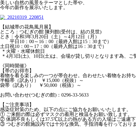
美しい自然の風景をテーマとした帯や、
今年の新作を展示いたします。
【結城帯の花鳥風月展】
ところ：つむぎの館 陳列館(受付は、結の見世)
とき：令和3年3月20日（土）～4月12日（月）
平日10：00～16：00（最終入館は15：30まで）
土日祝10：00～17：00（最終入館は16：30まで）
＊火曜・水曜休館日
＊4月3日(土)、10日(土)は、会場が貸し切りとなります為
《同時開催》
【帯のお得市】
着物を着る楽しみの一つが帯合わせ。合わせたい着物をお持ち
半幅帯（訳あり） ￥15,000（税抜）～
袋帯（訳あり） ￥50,000（税抜）～
お問い合わせ(つむぎの館)：0296-33-5633
【ご注意事項】
感染症対策のため、以下の点にご協力をお願いいたします。
① ご来館の際は必ずマスクの着用と検温をお願い致します。
② 体調不良もしくは37.5℃以上の熱がある方の入場はご遠慮
③ つむぎの館施設内では十分な換気、手指消