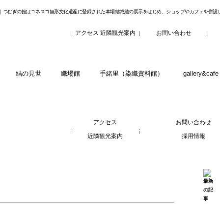
｜つむぎの館はユネスコ無形文化遺産に登録された本場結城紬の展示をはじめ、ショップやカフェを併設
アクセス
近隣観光案内
お問い合わせ
結の見世
織場館
手緒里（染織資料館）
gallery&ca
アクセス
お問い合わせ
近隣観光案内
採用情報