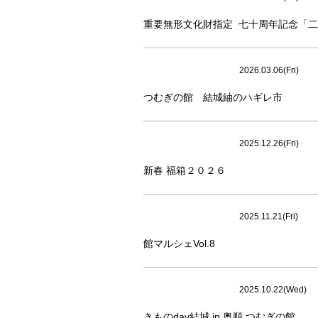
重要無形文化財指定 七十周年記念「二
2026.03.06(Fri)
つむぎの館 結城紬のハギレ市
2025.12.26(Fri)
新春 福箱２０２６
2025.11.21(Fri)
館マルシェVol.8
2025.10.22(Wed)
きものday結城 in 奥順 つむぎの館