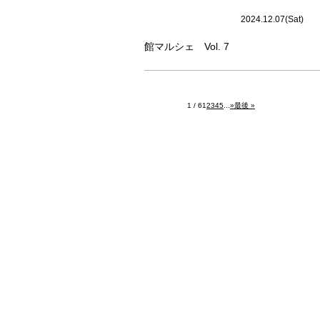
2024.12.07(Sat)
館マルシェ Vol. 7
1 / 6
1
2
3
4
5
...
»
最後 »