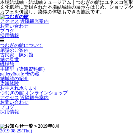
本場結城紬・結城紬ミュージアム｜つむぎの館はユネスコ無形
文化遺産に登録された本場結城紬の展示をはじめ、ショップや
カフェを併設し、染織の体験もできる施設です。
アクセス
近隣観光案内
お問い合わせ
ブログ
採用情報
つむぎの館について
施設のご案内
古民家 陳列館
結の見世
織場館
手緒里（染織資料館）
gallery&cafe 壱の蔵
結城紬の紹介
染織体験
お手入れ承ります
つむぎの館 オンラインショップ
アクセス
近隣観光案内
お問い合わせ
ブログ
採用情報
＞2019年8月
2019.08.29(Thu)