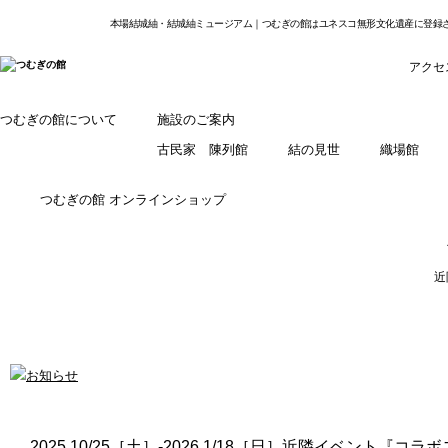
本場結城紬・結城紬ミュージアム｜つむぎの館はユネスコ無形文化遺産に登録
アクセ
つむぎの館について
施設のご案内
古民家 陳列館
結の見世
織場館
つむぎの館 オンラインショップ
近
2025 10/25［土］-2026 1/18［日］近隣イベント『