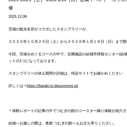
催
2025.12.09
茨城の観光名所がコラボしたスタンプラリーが、
２０２５年１０月２５日（土）から２０２６年１月１８日（日）
まで開
今回、茨城をめぐるコースの中で、近隣施設の結城市情報センター(結城
ットの1つになっております。
スタンプラリーの休止期間や詳細は、特設サイトでお確かめください
詳しくは⇒
https://ibaraki-is-blossoming.jp/
＊体験レポートの記事の中でつむぎの館のコースター織り体験が紹介さ
結城へお越しの際は、奥順 つむぎの館へもお立ち寄りください。