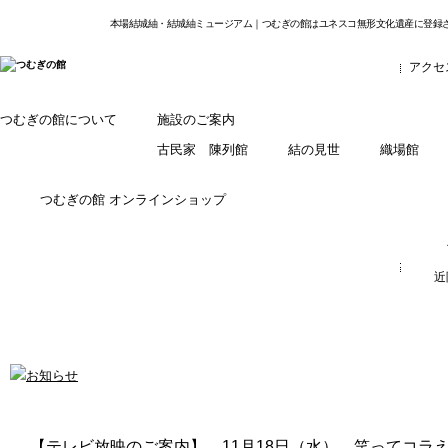
本場結城紬・結城紬ミュージアム｜つむぎの館はユネスコ無形文化遺産に登録
アクセ
つむぎの館について
施設のご案内
古民家 陳列館
結の見世
織場館
つむぎの館 オンラインショップ
近
【テレビ放映のご案内】 11月18日（水） 笑ってコ