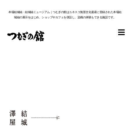
本場結城紬・結城紬ミュージアム｜つむぎの館はユネスコ無形文化遺産に登録された本場結
城紬の展示をはじめ、ショップやカフェを併設し、染織の体験もできる施設です。