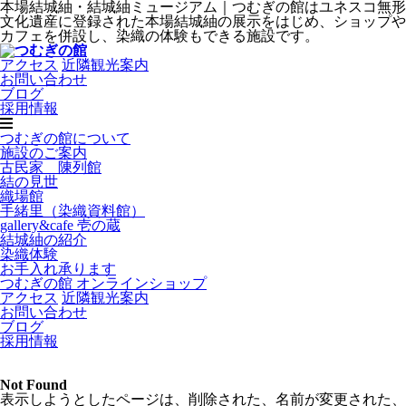
本場結城紬・結城紬ミュージアム｜つむぎの館はユネスコ無形
文化遺産に登録された本場結城紬の展示をはじめ、ショップや
カフェを併設し、染織の体験もできる施設です。
アクセス
近隣観光案内
お問い合わせ
ブログ
採用情報
つむぎの館について
施設のご案内
古民家 陳列館
結の見世
織場館
手緒里（染織資料館）
gallery&cafe 壱の蔵
結城紬の紹介
染織体験
お手入れ承ります
つむぎの館 オンラインショップ
アクセス
近隣観光案内
お問い合わせ
ブログ
採用情報
Not Found
表示しようとしたページは、削除された、名前が変更された、