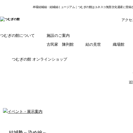
本場結城紬・結城紬ミュージアム｜つむぎの館はユネスコ無形文化遺産に登録
アクセ
つむぎの館について
施設のご案内
古民家 陳列館
結の見世
織場館
つむぎの館 オンラインショップ
近
結城塾～染め編～