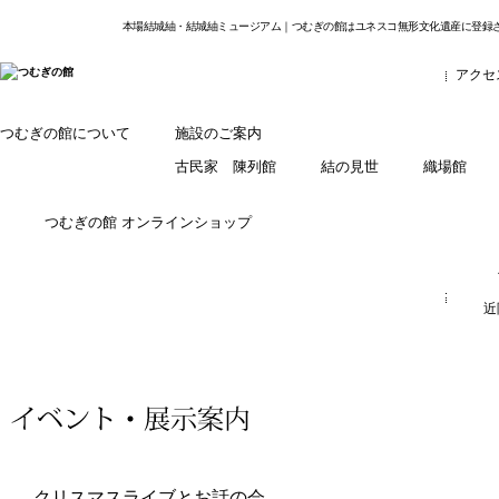
本場結城紬・結城紬ミュージアム｜つむぎの館はユネスコ無形文化遺産に登録
アクセ
つむぎの館について
施設のご案内
古民家 陳列館
結の見世
織場館
つむぎの館 オンラインショップ
近
クリスマスライブとお話の会