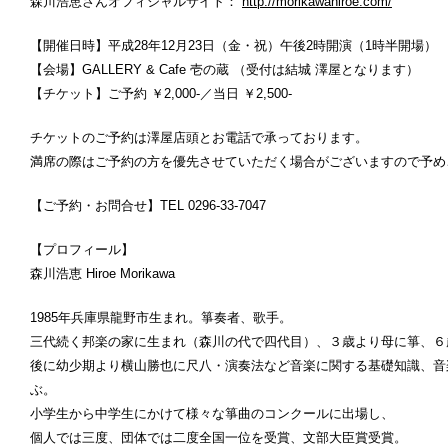
森川浩恵さんオフィシャルサイト：
http://morikawahiroe.com/
【開催日時】
平成28年12月23日（金・祝）午後2時開演（1時半開場）
【会場】GALLERY & Cafe 壱の蔵 （受付は結城 澤屋となります）
【チケット】ご予約 ￥2,000-／当日 ￥2,500-
チケットのご予約は澤屋店頭とお電話で承っております。
満席の際はご予約の方を優先させていただく場合がございますので予め
【ご予約・お問合せ】TEL 0296-33-7047
【プロフィール】
森川浩恵 Hiroe Morikawa
1985年兵庫県龍野市生まれ。箏奏者、歌手。
三代続く邦楽の家に生まれ（森川の代で四代目）、３歳より母に箏、６
後に幼少期より横山勝也に尺八・演奏法など音楽に関する基礎知識、音
ぶ。
小学生から中学生にかけて様々な箏曲のコンクールに出場し、
個人では三度、団体では二度全国一位を受賞、文部大臣賞受賞。