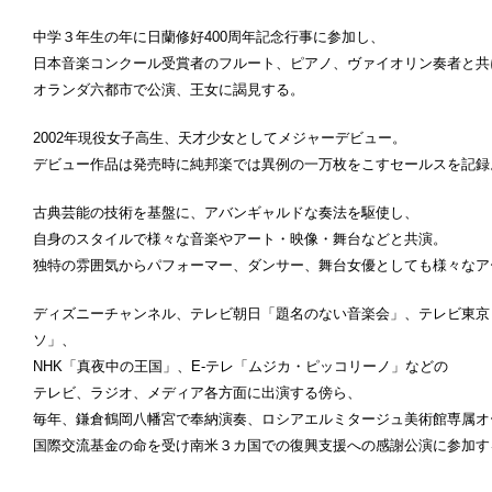
中学３年生の年に日蘭修好400周年記念行事に参加し、
日本音楽コンクール受賞者のフルート、ピアノ、ヴァイオリン奏者と共
オランダ六都市で公演、王女に謁見する。
2002年現役女子高生、天才少女としてメジャーデビュー。
デビュー作品は発売時に純邦楽では異例の一万枚をこすセールスを記録
古典芸能の技術を基盤に、アバンギャルドな奏法を駆使し、
自身のスタイルで様々な音楽やアート・映像・舞台などと共演。
独特の雰囲気からパフォーマー、ダンサー、舞台女優としても様々なア
ディズニーチャンネル、テレビ朝日「題名のない音楽会」、テレビ東京
ソ」、
NHK「真夜中の王国」、E-テレ「ムジカ・ピッコリーノ」などの
テレビ、ラジオ、メディア各方面に出演する傍ら、
毎年、鎌倉鶴岡八幡宮で奉納演奏、ロシアエルミタージュ美術館専属オ
国際交流基金の命を受け南米３カ国での復興支援への感謝公演に参加す