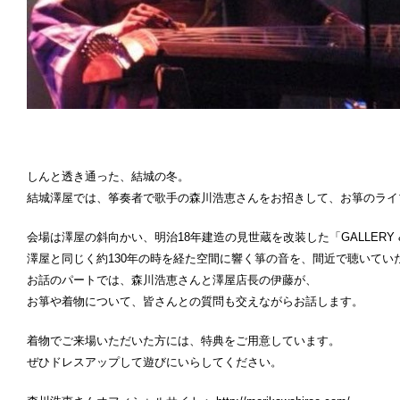
しんと透き通った、結城の冬。
結城澤屋では、筝奏者で歌手の森川浩恵さんをお招きして、お箏のライ
会場は澤屋の斜向かい、明治18年建造の見世蔵を改装した「GALLERY & 
澤屋と同じく約130年の時を経た空間に響く箏の音を、間近で聴いてい
お話のパートでは、森川浩恵さんと澤屋店長の伊藤が、
お箏や着物について、皆さんとの質問も交えながらお話します。
着物でご来場いただいた方には、特典をご用意しています。
ぜひドレスアップして遊びにいらしてください。