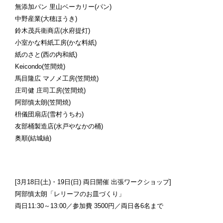
無添加パン 里山ベーカリー(パン)
中野産業(大穂ほうき)
鈴木茂兵衛商店(水府提灯)
小室かな料紙工房(かな料紙)
紙のさと(西の内和紙)
Keicondo(笠間焼)
馬目隆広 マノメ工房(笠間焼)
庄司健 庄司工房(笠間焼)
阿部慎太朗(笠間焼)
枡儀団扇店(雪村うちわ)
友部桶製造店(水戸やなかの桶)
奥順(結城紬)
[3月18日(土)・19日(日) 両日開催 出張ワークショップ]
阿部慎太朗「レリーフのお皿づくり」
両日11:30～13:00／参加費 3500円／両日各6名まで