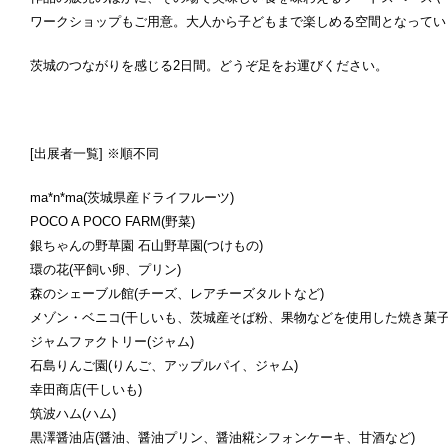
ワークショップもご用意。大人から子どもまで楽しめる空間となってい
茨城のつながりを感じる2日間。どうぞ足をお運びください。
[出展者一覧] ※順不同
ma*n*ma(茨城県産ドライフルーツ)
POCO A POCO FARM(野菜)
銀ちゃんの野草園 石山野草園(つけもの)
環の花(平飼い卵、プリン)
森のシェーブル館(チーズ、レアチーズタルトなど)
メゾン・ベニコ(干しいも、茨城産そば粉、果物などを使用した焼き菓子
ジャムファクトリー(ジャム)
石島りんご園(りんご、アップルパイ、ジャム)
幸田商店(干しいも)
筑波ハム(ハム)
黒澤醤油店(醤油、醤油プリン、醤油糀シフォンケーキ、甘酒など)