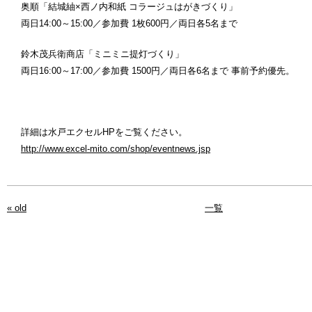
奥順「結城紬×西ノ内和紙 コラージュはがきづくり」
両日14:00～15:00／参加費 1枚600円／両日各5名まで
鈴木茂兵衛商店「ミニミニ提灯づくり」
両日16:00～17:00／参加費 1500円／両日各6名まで 事前予約優先。
詳細は水戸エクセルHPをご覧ください。
http://www.excel-mito.com/shop/eventnews.jsp
« old
一覧