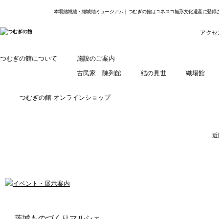
本場結城紬・結城紬ミュージアム｜つむぎの館はユネスコ無形文化遺産に登録
アクセ
つむぎの館について
施設のご案内
古民家 陳列館
結の見世
織場館
つむぎの館 オンラインショップ
近
茨城ものづくりマルシェ