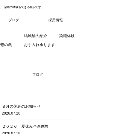
し、染織の体験もできる施設です。
ブログ
採用情報
結城紬の紹介
染織体験
fe 壱の蔵
お手入れ承ります
ブログ
８月の休みのお知らせ
2026.07.20
２０２６ 夏休み企画体験
2026.07.18