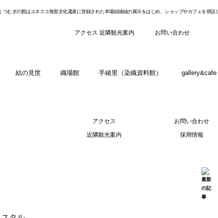
｜つむぎの館はユネスコ無形文化遺産に登録された本場結城紬の展示をはじめ、ショップやカフェを併設
アクセス
近隣観光案内
お問い合わせ
結の見世
織場館
手緒里（染織資料館）
gallery&ca
アクセス
お問い合わせ
近隣観光案内
採用情報
リスタル