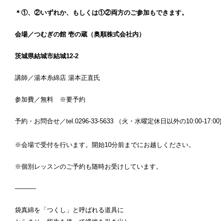
＊①、②いずれか、もしくは①②両方のご参加もできます。
会場／つむぎの館 壱の蔵（奥順株式会社内）
茨城県結城市結城12-2
講師／湯本糸綿店 湯本正直氏
参加費／無料 ※要予約
予約・お問合せ／tel.0296-33-5633 （火・水曜定休日以外の10:00-17:00
※会場で受付を行います。開始10分前までにお越しください。
※個別レッスンのご予約も随時お受けしています。
———-
袋真綿を「つくし」と呼ばれる道具に