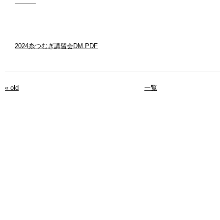
———-
2024糸つむぎ講習会DM.PDF
« old
一覧