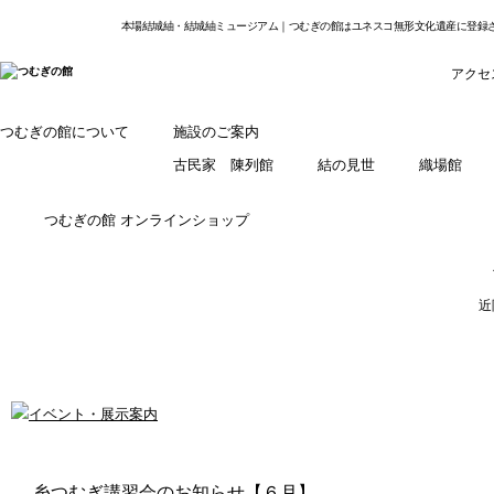
本場結城紬・結城紬ミュージアム｜つむぎの館はユネスコ無形文化遺産に登録
アクセ
つむぎの館について
施設のご案内
古民家 陳列館
結の見世
織場館
つむぎの館 オンラインショップ
近
糸つむぎ講習会のお知らせ【６月】